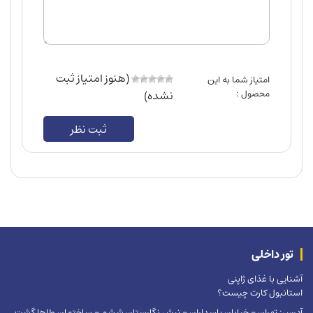
(هنوز امتیاز ثبت
امتیاز شما به این
محصول :
نشده)
ثبت نظر
تور داخلی
آشنایی با غذای ژاپنی
استانبول کارت چیست؟
آدرس: تهران – خیابان پاسداران – نبش نگارستان ششم – ساختمان طاها گشت