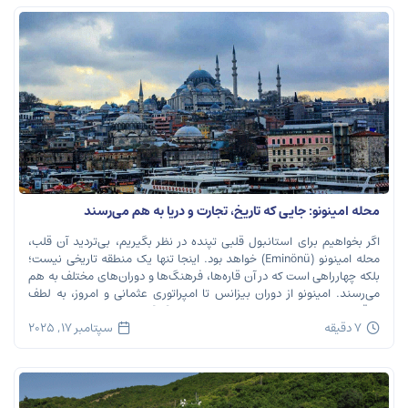
محله امینونو: جایی که تاریخ، تجارت و دریا به هم می‌رسند
اگر بخواهیم برای استانبول قلبی تپنده در نظر بگیریم، بی‌تردید آن قلب،
محله امینونو (Eminönü) خواهد بود. اینجا تنها یک منطقه تاریخی نیست؛
بلکه چهارراهی است که در آن قاره‌ها، فرهنگ‌ها و دوران‌های مختلف به هم
می‌رسند. امینونو از دوران بیزانس تا امپراتوری عثمانی و امروز، به لطف
موقعیت استراتژیک خود در دهانه خلیج شاخ […]
7 دقیقه
سپتامبر 17, 2025