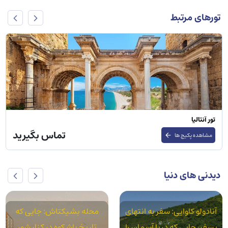
تورهای مرتبط
تور دبی
تماس بگیرید
مشاهده پکیج ها
دیدنی های دنیا
محله بشیکتاش: جایی که
محله آکسارای: استانبول
تاریخ باشکوه در کنار شور
واقعی در سایه قنات‌های رومی