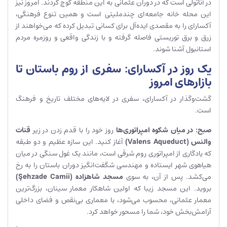
در آناتولی است که در دوران عثمانی به این منطقه کوچ کردند. امروز نیز
این محله خانه جامعه‌ای چندملیتی است و همین تنوع فرهنگی،
آکسارای را به مقصدی ایده‌آل برای کسانی تبدیل کرده که می‌خواهند از
زرق و برق توریستی فاصله گرفته و با زندگی واقعی و روزمره مردم
استانبول آشنا شوند.
یک روز در آکسارای: سفری از روم باستان تا
بازارهای امروز
گشت‌وگذار در آکسارای، سفری در لایه‌های مختلف تاریخ و فرهنگ
است.
صبح: در میان شکوه امپراتوری‌ها
روز خود را با قدم زدن در زیر
قنات
والنس (
Valens Aqueduct
)
آغاز کنید. این سازه عظیم و دو طبقه
که یادگاری از امپراتوری روم شرقی است، مانند یک غول سنگی در میان
هیاهوی شهر ایستاده و مهندسی شگفت‌انگیز دوران باستان را به رخ
می‌کشد. پس از آن، به سوی
مسجد شاهزاده (
ehzade Camii
Ş
)
بروید. این مسجد زیبا که اولین شاهکار معمار سینان، بزرگ‌ترین
معمار عثمانی، محسوب می‌شود، با معماری بی‌نقص و فضای داخلی
آرامش‌بخش خود، شما را مسحور خواهد کرد.