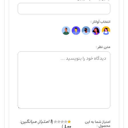
انتخاب آواتار :
متن نظر :
(
1
امتیاز, میانگین:
امتیاز شما به این
محصول :
1,00
)