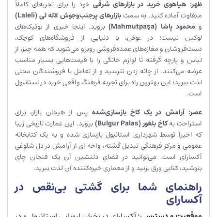
ظهر: هیاهوی خرید در بازارهای شرقی
خود را برای تجربه‌ای کاملاً
متفاوت آماده کنید. به سمت
بازارهای پرجنب‌وجوش لاله لی (
Laleli
)
و
محمود پاشا (
a
ş
Mahmutpa
)
بروید. اینجا خبری از بوتیک‌های
لوکس نیست؛ در عوض، با دنیایی از فروشگاه‌های کوچک،
دست‌فروشان و مغازه‌های عمده‌فروشی روبرو می‌شوید که همه چیز، از
لباس و پارچه گرفته تا لوازم خانگی را با قیمت‌هایی بسیار مناسب
عرضه می‌کنند. از چانه زدن نترسید و از تعامل با فروشندگان محلی
لذت ببرید؛ این بهترین راه برای تجربه فرهنگ واقعی خرید در استانبول
است.
عصر: آرامش در یک کاخ بازسازی‌شده
پس از هیجان بازار، برای
استراحت به
کاخ بلغور (
Bulgur Palas
)
بروید. این عمارت تاریخی زیبا
که اخیراً توسط شهرداری استانبول بازسازی شده و به یک کتابخانه
عمومی و مرکز فرهنگی تبدیل گشته، واحه ای از آرامش در دل شلوغی
آکسارای است. می‌توانید در فضای دلنشین آن یک فنجان چای
بنوشید، کتابی ورق بزنید و از معماری خیره‌کننده آن لذت ببرید.
راهنمای شما برای گشتی بی‌نقص در
آکسارای
موقعیت و دسترسی:
آکسارای در بخش اروپایی استانبول و در