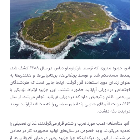
این جزیره منزوی که توسط بارتولومئو دیاس در سال 1488 کشف شد،
بعدها مستحکم شد و توسط پرتغالی‌ها، بریتانیایی‌ها و هلندی‌ها به
عنوان زندان مورد استفاده قرار گرفت. اینجا جایی است که طردشدگان
اجتماعی در دوران آپارتاید حضور داشتند. این جزیره ارتباط نزدیکی با
بی‌رحمی، ظلم و تبعیض دارد که در دوران آپارتاید انجام می‌شد. از سال
1961، دولت آفریقای جنوبی زندانیان سیاسی را که مخالف آپارتاید بودند
در اینجا نگه داشت.
آنها متأسفانه اغلب مورد ضرب و شتم قرار می‌گرفتند، غذای ضعیفی را
تغذیه می‌کردند و به خصوص در سال‌های اولیه مجبور به کار در معادن
می‌شدند. از این رو، درک اینکه چرا جزیره روبن در میان آفریقایی‌ها از