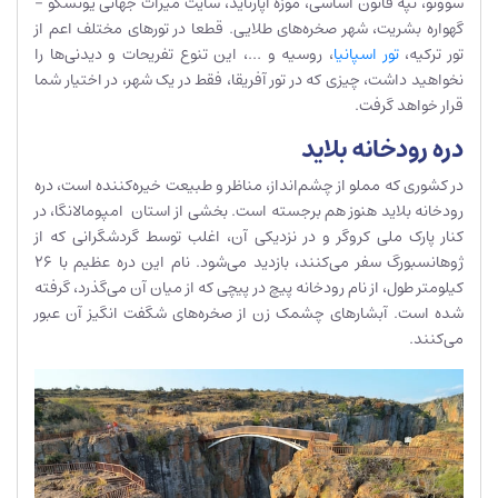
سووتو، تپه قانون اساسی، موزه آپارتاید، سایت میراث جهانی یونسکو –
گهواره بشریت، شهر صخره‌های طلایی. قطعا در تورهای مختلف اعم از
تور ترکیه،
تور اسپانیا
، روسیه و …، این تنوع تفریحات و دیدنی‌ها را
نخواهید داشت، چیزی که در تور آفریقا، فقط در یک شهر، در اختیار شما
قرار خواهد گرفت.
دره رودخانه بلاید
در کشوری که مملو از چشم‌انداز، مناظر و طبیعت خیره‌کننده است، دره
رودخانه بلاید هنوز هم برجسته است. بخشی از استان امپومالانگا، در
کنار پارک ملی کروگر و در نزدیکی آن، اغلب توسط گردشگرانی که از
ژوهانسبورگ سفر می‌کنند، بازدید می‌شود. نام این دره عظیم با 26
کیلومتر طول، از نام رودخانه پیچ در پیچی که از میان آن می‌گذرد، گرفته
شده است. آبشارهای چشمک زن از صخره‌های شگفت انگیز آن عبور
می‌کنند.