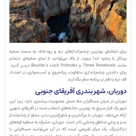
برای تماشای بهترین چشم‌اندازهای دره و رودخانه، به سمت صخره
پینکل یا پنجره خدا بروید. از بالا، می‌توانید از نمای صخره‌ای متمایز
مانند Three Rondavels و Bourke’s Luck Potholes دیدن کنید.
برای داشتن چشم‌اندازی متفاوت، پیاده‌روی و اسب‌سواری در امتداد
کف دره را هم در برنامه سفر بگذارید.
دوربان، شهر بندری آفریقای جنوبی
دوربان در میان مسافران ماه عسل محبوبیت بیشتری دارد، زیرا این
شهر یک فرار سریع به بهترین جاذبه‌های انتخاب شده در آفریقای جنوبی
ارائه می‌دهد. دوربان با بزرگ‌ترین و شلوغ‌ترین بندر، مملو از چشم‌انداز
سبز و برخی مناطق وحشی نادر است. دوربان، مشرف به منظره کوه‌های
دراکنزبرگ، یک مرکز تفریحی است که در آن می‌توانید مسافرانی را
ببینید که از زمستان‌های گرم در سواحل لذت می‌برند و از بازارها