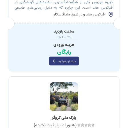
جزیره موریس یکی از شگفت‌انگیزترین مقصدهای گردشگری در
اقیانوس هند است. این جزیره که به دلیل زیبایی‌های طبیعی
خیره‌کننده، تاریخ غنی و فرهنگ متنوعش شناخته می‌شود، انتخابی
اقیانوس هند و در شرق ماداگاسکار
فوق‌العاده برای کسانی است که به دنبال سفری آرامش‌بخش،
هیجان‌انگیز و پر از شگفتی‌های جدید هستند. با ما باشید با معرفی
جزیره موریس. چرا جزیره موریس؟ جزیره موریس […]
ساعت بازدید
24 ساعته
هزینه ورودی
رایگان
بیشتر بخوانید
پارک ملی کروگر
(هنوز امتیاز ثبت نشده)