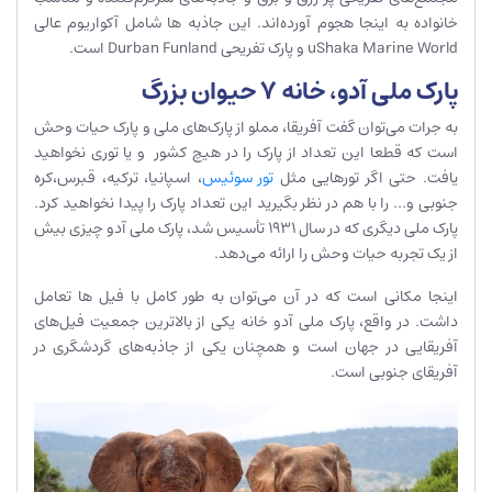
خانواده به اینجا هجوم آورده‌اند. این جاذبه ‌ها شامل آکواریوم عالی
uShaka Marine World و پارک تفریحی Durban Funland است.
پارک ملی آدو، خانه 7 حیوان بزرگ
به جرات می‌توان گفت آفریقا، مملو از پارک‌های ملی و پارک حیات وحش
است که قطعا این تعداد از پارک را در هیچ کشور و یا توری نخواهید
یافت. حتی اگر تورهایی مثل
تور سوئیس
، اسپانیا، ترکیه، قبرس،کره
جنوبی و… را با هم در نظر بگیرید این تعداد پارک را پیدا نخواهید کرد.
پارک ملی دیگری که در سال 1931 تأسیس شد، پارک ملی آدو چیزی بیش
از یک تجربه حیات وحش را ارائه می‌دهد.
اینجا مکانی است که در آن می‌توان به طور کامل با فیل ها تعامل
داشت. در واقع، پارک ملی آدو خانه یکی از بالاترین جمعیت فیل‌های
آفریقایی در جهان است و همچنان یکی از جاذبه‌های گردشگری در
آفریقای جنوبی است.