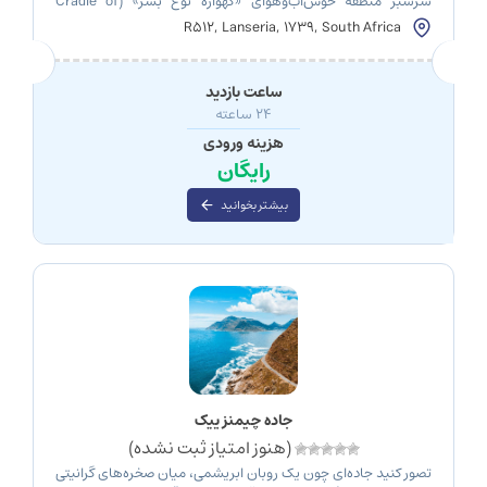
سرسبز منطقه خوش‌آب‌وهوای «گهواره نوع بشر» (Cradle of
Humankind)، یک دهکده زنده و پویا قرار دارد که داستان مردم و
R512, Lanseria, 1739, South Africa
فرهنگ‌های آفریقای جنوبی را با شور و افتخار روایت می‌کند: دهکده
فرهنگی لسدی (Lesedi Cultural Village). لسدی که در زبان سوتو
(Sesotho) به معنای «نور» […]
ساعت بازدید
۲۴ ساعته
هزینه ورودی
رایگان
بیشتر بخوانید
جاده چپمنز پیک
(هنوز امتیاز ثبت نشده)
تصور کنید جاده‌ای چون یک روبان ابریشمی، میان صخره‌های گرانیتی