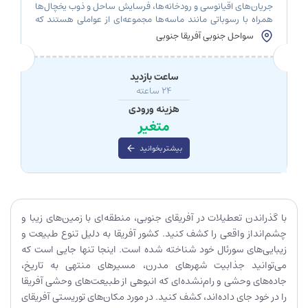
جریان‌های اقیانوسی و رودخانه‌ها، فرسایش ساحل و ذوب یخچال‌ها
همراه با رسوباتی مانند ماسه‌ها مجموعه‌ای از عواملی هستند که
کیپ یا دماغه را می‌سازند. در واقع طی میلیون‌ها سال لایه‌های
سواحل جنوبی آفریقا جنوبی
رسوب‌شده شکل‌هایی نوک تیز را تشکیل می‌دهند که تحت عنوان
دماغه شناخته می‌شود. دماغه امید نیک در شبه جزیره کیپ در
آفریقای جنوبی واقع شده […]
ساعت بازدید
24 ساعته
هزینه ورودی
متغیر
بیشتر بخوانید
با گذراندن تعطیلات در آفریقای جنوبی، منطقه‌ای با زمین‌های زیبا و
چشم‌انداز واقعی را کشف کنید. کشور آفریقا به دلیل تنوع طبیعت و
زیبایی‌های سورئال خود شناخته شده است. اینجا تنها جایی است که
می‌توانید جذابیت شهرهای مدرن، مسیرهای منتهی به تاریخ،
جاده‌های وحشی و رام‌نشده‌ای که انبوهی از طبیعت‌های وحشی آفریقا
را در خود جای داده‌اند، کشف کنید. در مورد مکان‌های توریستی آفریقای