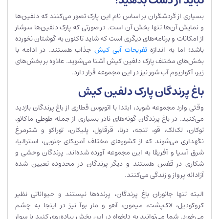
نباید از دست بدهید!
بسیاری از گردشگران بر اساس نام این پارک تصور می‌کنند که دلفین‌ها
و نمایش آن‌ها تنها بخش آن است. در صورتی که پارک دلفین‌ها سرشار
از امکانات و برنامه‌های دیگری است که شاید تاکنون به گوشتان نخورده
باشد؛ اما به اندازه
تفریحات آبی کیش
جذاب هستند. در ادامه با
بخش‌های مختلف پارک دلفین کیش آشنا می‌شوید. علاوه بر بخش‌های
زیر، آکواریوم آب شور نیز در این مجموعه قرار دارد.
باغ پرندگان پارک دلفین کیش
وقتی وارد مجموعه شوید، ابتدا با اتوبوس قطاری از باغ پرندگان بازدید
می‌کنید. در باغ پرندگان گونه‌های نادر بسیاری از جمله طوطی ماکائو،
توکان، لک‌لک، قو، تنجه، درنا، قرقاول، پلیکان، توراکو و شترمرغ
نگهداری می‌شوند که از کشورهای مختلف آمریکای جنوبی، استرالیا،
شرق آسیا و آفریقا به این مجموعه آورده شده‌اند. پرندگان وحشی و
شکاری در قفس هستند و دیگر پرندگان در محدوده تعیین شده
آزادانه پرواز و زندگی می‌کنند.
البته تنها جانوران باغ پرندگان، پرنده‌ها نیستند و حیواناتی نظیر
کروکودیل، لاک‌پشت، میمون، آهو و مار بوآ نیز در اینجا به چشم
می‌خورد. شما می‌توانید به دلخواه در این بخش پیاده‌روی کنید یا سوار