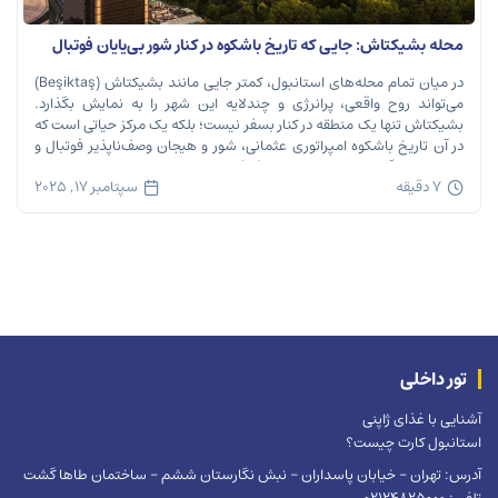
محله بشیکتاش: جایی که تاریخ باشکوه در کنار شور بی‌پایان فوتبال
نفس می‌کشد
در میان تمام محله‌های استانبول، کمتر جایی مانند بشیکتاش (Beşiktaş)
می‌تواند روح واقعی، پرانرژی و چندلایه این شهر را به نمایش بگذارد.
بشیکتاش تنها یک منطقه در کنار بسفر نیست؛ بلکه یک مرکز حیاتی است که
در آن تاریخ باشکوه امپراتوری عثمانی، شور و هیجان وصف‌ناپذیر فوتبال و
ریتم تند زندگی مدرن شهری در هم […]
7 دقیقه
سپتامبر 17, 2025
تور داخلی
آشنایی با غذای ژاپنی
استانبول کارت چیست؟
آدرس: تهران – خیابان پاسداران – نبش نگارستان ششم – ساختمان طاها گشت