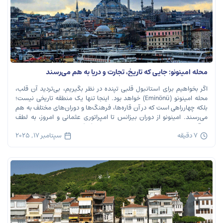
محله امینونو: جایی که تاریخ، تجارت و دریا به هم می‌رسند
اگر بخواهیم برای استانبول قلبی تپنده در نظر بگیریم، بی‌تردید آن قلب،
محله امینونو (Eminönü) خواهد بود. اینجا تنها یک منطقه تاریخی نیست؛
بلکه چهارراهی است که در آن قاره‌ها، فرهنگ‌ها و دوران‌های مختلف به هم
می‌رسند. امینونو از دوران بیزانس تا امپراتوری عثمانی و امروز، به لطف
موقعیت استراتژیک خود در دهانه خلیج شاخ […]
7 دقیقه
سپتامبر 17, 2025