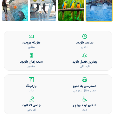
ساعت بازدید
هزینه ورودی
متغیر
متغیر
بهترین فصل بازید
مدت زمان بازدید
تابستان
متغیر
دسترسی به مترو
پارکینگ
حمل و نقل عمومی
دارد
امکان تردد ویلچر
جنس فعالیت
دارد
تفریحی