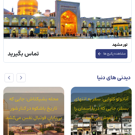
تور اصفهان
تماس بگیرید
مشاهده پکیج ها
دیدنی های دنیا
محله بشیکتاش: جایی که
محله آکسارای: استانبول
تاریخ باشکوه در کنار شور
واقعی در سایه قنات‌های رومی
بی‌پایان فوتبال نفس می‌کشد