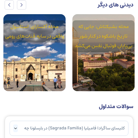
دیدنی های دیگر
محله بشیکتاش: جایی که
محله آکسارای: استانبول
تاریخ باشکوه در کنار شور
واقعی در سایه قنات‌های رومی
بی‌پایان فوتبال نفس می‌کشد
سوالات متداول
کلیسای ساگرادا فامیلیا (Sagrada Família) در بارسلونا چه
ویژگی‌هایی دارد و چرا به عنوان یکی از شاهکارهای معماری
شناخته می‌شود؟