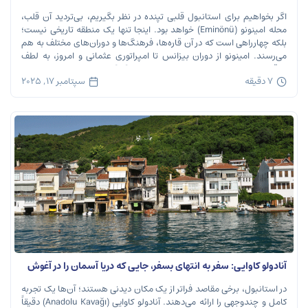
اگر بخواهیم برای استانبول قلبی تپنده در نظر بگیریم، بی‌تردید آن قلب،
محله امینونو (Eminönü) خواهد بود. اینجا تنها یک منطقه تاریخی نیست؛
بلکه چهارراهی است که در آن قاره‌ها، فرهنگ‌ها و دوران‌های مختلف به هم
می‌رسند. امینونو از دوران بیزانس تا امپراتوری عثمانی و امروز، به لطف
موقعیت استراتژیک خود در دهانه خلیج شاخ […]
7 دقیقه
سپتامبر 17, 2025
آنادولو کاوایی: سفر به انتهای بسفر، جایی که دریا آسمان را در آغوش
می‌گیرد
در استانبول، برخی مقاصد فراتر از یک مکان دیدنی هستند؛ آن‌ها یک تجربه
کامل و چندوجهی را ارائه می‌دهند. آنادولو کاوایی (Anadolu Kavağı) دقیقاً