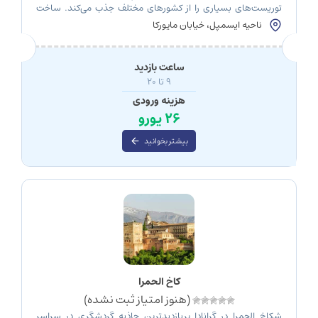
توریست‌های بسیاری را از کشورهای مختلف جذب می‌کند. ساخت
این کلیسا بیش از 140 سال پیش آغاز شد و پس از تکمیل آن،
ناحیه ایسمپل، خیابان مایورکا
بلندترین کلیسای جهان خواهد بود. طی این پنج نسل ساخت
ساگرادا فامیلیا، این کلیسا با وجود ناقص بودن، همچنان یکی از
محبوب‌ترین […]
ساعت بازدید
9 تا 20
هزینه ورودی
26 یورو
بیشتر بخوانید
کاخ الحمرا
(هنوز امتیاز ثبت نشده)
شکاخ الحمرا در گرانادا پربازدیدترین جاذبه گردشگری در سراسر