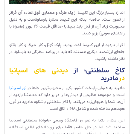
اندازه بسیار بزرگ این کلیسا از یک طرف و معماری فوق‌العاده آن فراتر
از تصور است. خلاصه اینکه این کلیسا ستاره بارسلوناست و به دلیل
محبوبیت زیاد آن، از قبل باید بلیط با حداقل قیمت 26 یورو (همراه با
راهنمای صوتی) رزرو کنید.
اگر از بازدید از این کلیسا لذت بردید، پارک گوئل، کازا میلا، و کازا باتلو
جاهای ارزشمند دیگری هستند که باید در برنامه سفرتان به بارسلونا در
نظر داشته باشید.
کاخ سلطنتی؛ از
دیدنی های اسپانیا
در
مادرید
مادرید به عنوان پایتخت کشور، یکی از محبوب‌ترین جاها در
تور اسپانیا
است و مجموعه عظیمی از دیدنی‌ها را در بر دارد که مطمئنا بازدید از
آن‌ها شما را هیجان‌زده می‌کند. با کاخ سلطنتی باشکوه مادرید در قرن
هجدهم ساخته شده و شامل 3418 اتاق است.
این مکان ابتدا به عنوان اقامتگاه رسمی خانواده سلطنتی اسپانیا
ساخته شد اما در حال حاضر فقط برای رویدادهای ایالتی استفاده
می‌شود و در سایر اوقات، برای بازدید عموم باز است.