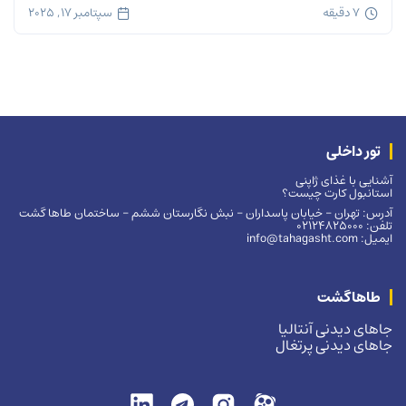
7 دقیقه
سپتامبر 17, 2025
تور داخلی
آشنایی با غذای ژاپنی
استانبول کارت چیست؟
آدرس: تهران – خیابان پاسداران – نبش نگارستان ششم – ساختمان طاها گشت
تلفن: 02124825000
ایمیل: info@tahagasht.com
طاهاگشت
جاهای دیدنی آنتالیا
جاهای دیدنی پرتغال