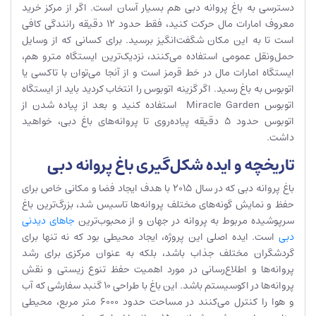
دسترسی به باغ پروانه دبی هم بسیار آسان است. اگر از مرکز خرید
معروف امارات مال حرکت کنید، فقط حدود 12 دقیقه رانندگی کافی
است تا به این مکان شگفت‌انگیز برسید. برای کسانی که از وسایل
حمل‌ونقل عمومی استفاده می‌کنند، نزدیک‌ترین ایستگاه مترو هم،
ایستگاه امارات مال در خط قرمز است و از آنجا می‌توان با تاکسی یا
اتوبوس به باغ رسید. اگر گزینه اتوبوس را انتخاب کردید باید از ایستگاه
اتوبوس Miracle Garden استفاده کنید و بعد از پیاده شدن از
اتوبوس حدود 5 دقیقه پیاده‌روی تا پروانه‌های باغ دبی، خواهید
داشت.
تاریخچه و ایده شکل‌گیری باغ پروانه دبی
باغ پروانه دبی که در سال 2015 با هدف ایجاد فضا و مکانی خاص برای
حفظ و نمایش گونه‌های مختلف پروانه‌ها تاسیس شد، بزرگ‌ترین باغ
سرپوشیده‌ مربوط به پروانه در جهان و از محبوب‌ترین
جاهای دیدنی
دبی
است. ایده اصلی این پروژه، ایجاد محیطی بود که نه تنها برای
گردشگران مختلف جذاب باشد، بلکه به عنوان مرکزی برای رشد
پروانه‌ها و اطلاع‌رسانی در مورد اهمیت حفظ تنوع زیستی و نقش
پروانه‌ها در اکوسیستم باشد. این باغ با طراحی 10 گنبد سفارشی که آب
و هوا را کنترل می‌کنند در مساحت حدود 6000 متر مربع، محیطی