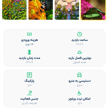
ساعت بازدید
هزینه ورودی
9 تا 18
15 یورو
بهترین فصل بازید
مدت زمان بازدید
همه فصول
9 تا 18
دسترسی به مترو
پارکینگ
مترو
دارد
امکان تردد ویلچر
جنس فعالیت
دارد
طبیعت گردی