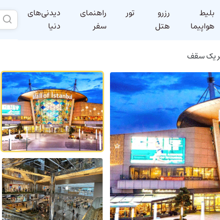
بلیط
رزرو
تور
راهنمای
دیدنی‌های
هواپیما
هتل
سفر
دنیا
یر یک سقف