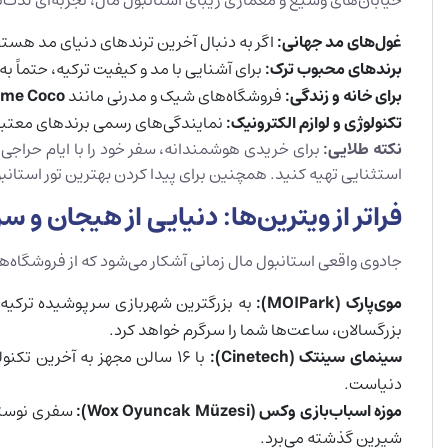
خیابان‌های وسیع و معماری زیبای استانبول مال، تجربه‌ای لذت‌بخ
غول‌های مد جهانی:
اگر به دنبال آخرین ترندهای دنیای مد هستی
برندهای محبوب ترک:
برای آشنایی با مد و کیفیت ترکیه، حتماً ب
برای خانه و زندگی:
فروشگاه‌های شیک و مدرنی مانند
me Coco
تکنولوژی و لوازم الکترونیک:
نمایندگی‌های رسمی برندهای معتب
نکته طلایی:
برای خریدی هوشمندانه، سفر خود را با ایام حراجی
استثنایی تهیه کنید. همچنین برای پیدا کردن بهترین تور است
فراتر از ویترین‌ها: دنیایی از هیجان و س
جادوی واقعی استانبول مال زمانی آشکار می‌شود که از فروشگاه‌ها 
موی‌پارک (
MOIPark
):
به بزرگترین شهربازی سرپوشیده ترکیه خ
بزرگسالان، ساعت‌ها شما را سرگرم خواهد کرد.
سینمای سینتک (
Cinetech
):
با ۱۶ سالن مجهز به آخرین 
دنیاست.
موزه اسباب‌بازی وکس (
Wox Oyuncak Müzesi
):
سفری نوستال
شیرین گذشته می‌برد.