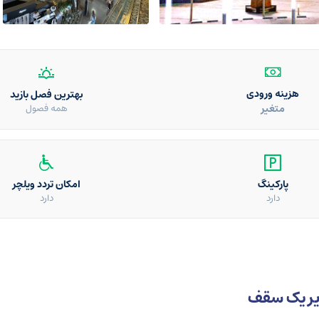
هزینه ورودی
بهترین فصل بازید
متغیر
همه فصول
پارکینگ
امکان تردد ویلچر
دارد
دارد
یر یک سقف