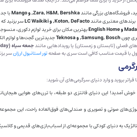
ش از خرید را برای شما فراهم می‌کند. در اینجا صدها فروشگاه برای هر 
د، فروشگاه‌های بزرگی مانند
M, Bershka
&
Zara, H
, و
Mango
با جدی
ه برندهای معتبری مانند
Koton, DeFacto
, و
LC Waikiki
سر بزنید که 
Mada
و
English Home
بهترین مکان برای خرید لوازم دکوری، منسو
ری چون
Samsung, Bosch
, و
Teknosa
جدیدترین گجت‌ها و لوازم الک
‌های فصلی (تابستان و زمستان) یا رویدادهایی مانند
جمعه سیاه (
iday
انبول با قیمت مناسب کافی است سری به صفحه
تور استانبول ارزان
سر بزن
رگرمی
فراتر بروید و وارد دنیای سرگرمی‌های آن شوید:
وش آمدید! این دنیای فانتزی دو طبقه، با ترن‌های هوایی هیجان‌انگی
تکنولوژی‌های صوتی و تصویری و صندلی‌های فوق‌العاده راحت، این مجمو
ژیک به دنیای کودکی با مجموعه‌ای از اسباب‌بازی‌های قدیمی و کلاسی