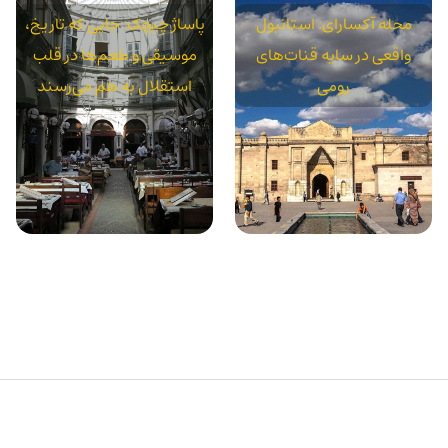
محله آکسارای: استانبول
پاساژ چیچک: جایی که تاریخ،
واقعی در سایه قنات‌های
موسیقی و طعم‌ها در قلب
رومی
استقلال به هم می‌رسند